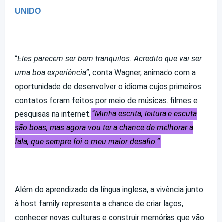
UNIDO
“
Eles parecem ser bem tranquilos. Acredito que vai ser
uma boa experiência”
, conta Wagner, animado com a
oportunidade de desenvolver o idioma cujos primeiros
contatos foram feitos por meio de músicas, filmes e
pesquisas na internet.
“
Minha escrita, leitura e escuta
são boas, mas agora vou ter a chance de melhorar a
fala, que sempre foi o meu maior desafio.”
Além do aprendizado da língua inglesa, a vivência junto
à host family representa a chance de criar laços,
conhecer novas culturas e construir memórias que vão