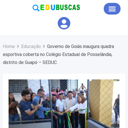
Educação em Foco
Home
Educação
Governo de Goiás inaugura quadra
esportiva coberta no Colégio Estadual de Posselândia,
distrito de Guapó – SEDUC