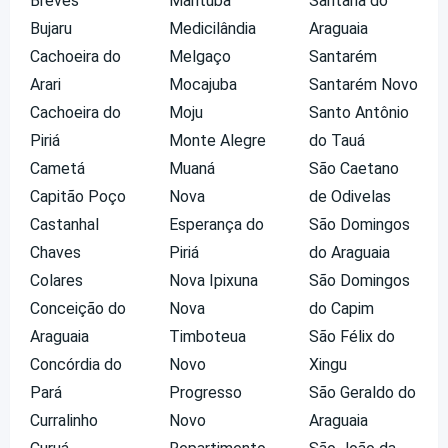
Breves
Marituba
Santana do
Bujaru
Medicilândia
Araguaia
Cachoeira do
Melgaço
Santarém
Arari
Mocajuba
Santarém Novo
Cachoeira do
Moju
Santo Antônio
Piriá
Monte Alegre
do Tauá
Cametá
Muaná
São Caetano
Capitão Poço
Nova
de Odivelas
Castanhal
Esperança do
São Domingos
Chaves
Piriá
do Araguaia
Colares
Nova Ipixuna
São Domingos
Conceição do
Nova
do Capim
Araguaia
Timboteua
São Félix do
Concórdia do
Novo
Xingu
Pará
Progresso
São Geraldo do
Curralinho
Novo
Araguaia