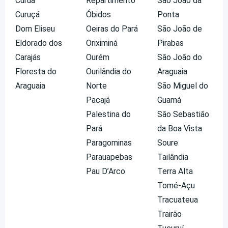
Curuá
Repartimento
São João da
Curuçá
Óbidos
Ponta
Dom Eliseu
Oeiras do Pará
São João de
Eldorado dos
Oriximiná
Pirabas
Carajás
Ourém
São João do
Floresta do
Ourilândia do
Araguaia
Araguaia
Norte
São Miguel do
Pacajá
Guamá
Palestina do
São Sebastião
Pará
da Boa Vista
Paragominas
Soure
Parauapebas
Tailândia
Pau D’Arco
Terra Alta
Tomé-Açu
Tracuateua
Trairão