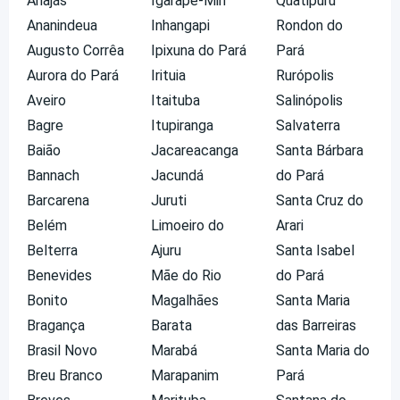
Anajás
Igarapé-Miri
Quatipuru
Ananindeua
Inhangapi
Rondon do
Augusto Corrêa
Ipixuna do Pará
Pará
Aurora do Pará
Irituia
Rurópolis
Aveiro
Itaituba
Salinópolis
Bagre
Itupiranga
Salvaterra
Baião
Jacareacanga
Santa Bárbara
Bannach
Jacundá
do Pará
Barcarena
Juruti
Santa Cruz do
Belém
Limoeiro do
Arari
Belterra
Ajuru
Santa Isabel
Benevides
Mãe do Rio
do Pará
Bonito
Magalhães
Santa Maria
Bragança
Barata
das Barreiras
Brasil Novo
Marabá
Santa Maria do
Breu Branco
Marapanim
Pará